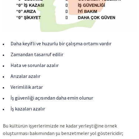
Daha keyifli ve huzurlu bir çalışma ortamı vardır
Zamandan tasarruf edilir
Hata ve sorunlar azalır
Arızalar azalır
Verimlilik artar
İş güvenliği açısından daha emin olunur
İş kazaları azalır
Bu kültürün işyerlerimizde ne kadar yerleştiğine örnek
oluşturması bakımından şu benzetmeler yol göstericidir;